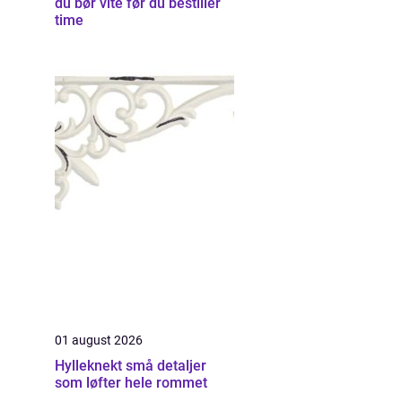
du bør vite før du bestiller
time
01 august 2026
Hylleknekt små detaljer
som løfter hele rommet