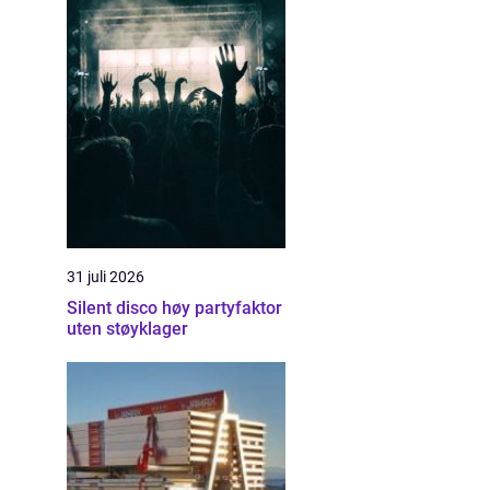
31 juli 2026
Silent disco høy partyfaktor
uten støyklager