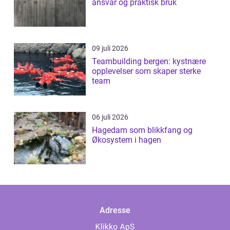
ansvar og praktisk bruk
09 juli 2026
Teambuilding bergen: kystnære
opplevelser som skaper sterke
team
06 juli 2026
Hagedam som blikkfang og
Økosystem i hagen
Adresse