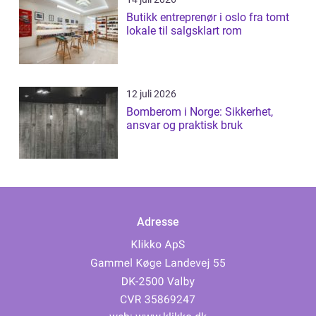
Butikk entreprenør i oslo fra tomt
lokale til salgsklart rom
12 juli 2026
Bomberom i Norge: Sikkerhet,
ansvar og praktisk bruk
Adresse