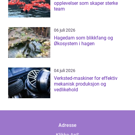
opplevelser som skaper sterke
team
06 juli 2026
Hagedam som blikkfang og
Økosystem i hagen
04 juli 2026
Verksted-maskiner for effektiv
mekanisk produksjon og
vedlikehold
Adresse