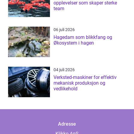
opplevelser som skaper sterke
team
06 juli 2026
Hagedam som blikkfang og
Økosystem i hagen
04 juli 2026
Verksted-maskiner for effektiv
mekanisk produksjon og
vedlikehold
Adresse