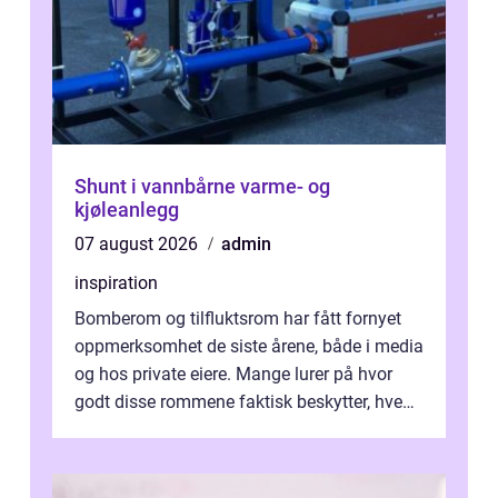
Shunt i vannbårne varme- og
kjøleanlegg
07 august 2026
admin
inspiration
Bomberom og tilfluktsrom har fått fornyet
oppmerksomhet de siste årene, både i media
og hos private eiere. Mange lurer på hvor
godt disse rommene faktisk beskytter, hvem
som ha...