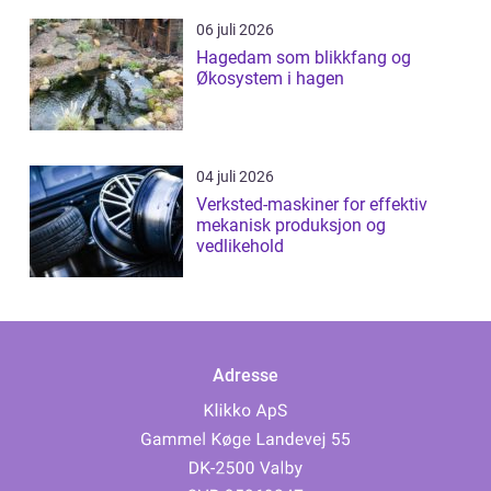
06 juli 2026
Hagedam som blikkfang og
Økosystem i hagen
04 juli 2026
Verksted-maskiner for effektiv
mekanisk produksjon og
vedlikehold
Adresse