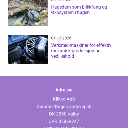
Hagedam som blikkfang og
Økosystem i hagen
04 juli 2026
Verksted-maskiner for effektiv
mekanisk produksjon og
vedlikehold
Adresse