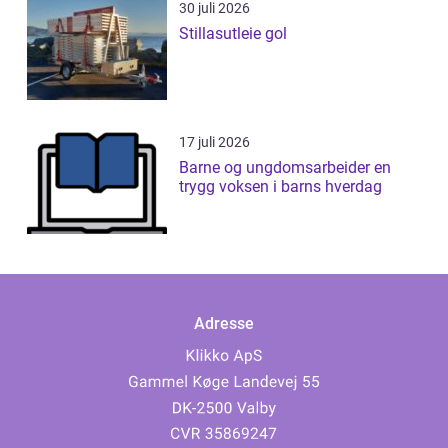
30 juli 2026
Stillasutleie gol
17 juli 2026
Barne og ungdomsarbeider en
trygg voksen i barns hverdag
Adresse