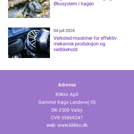
Økosystem i hagen
04 juli 2026
Verksted-maskiner for effektiv
mekanisk produksjon og
vedlikehold
Adresse
web:
www.klikko.dk