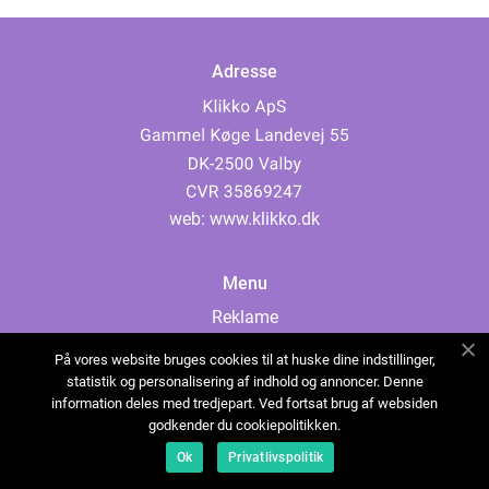
Adresse
web:
www.klikko.dk
Menu
Reklame
Om oss
På vores website bruges cookies til at huske dine indstillinger,
Cookies
statistik og personalisering af indhold og annoncer. Denne
information deles med tredjepart. Ved fortsat brug af websiden
Kontakt Oss
godkender du cookiepolitikken.
Sitemap
Ok
Privatlivspolitik