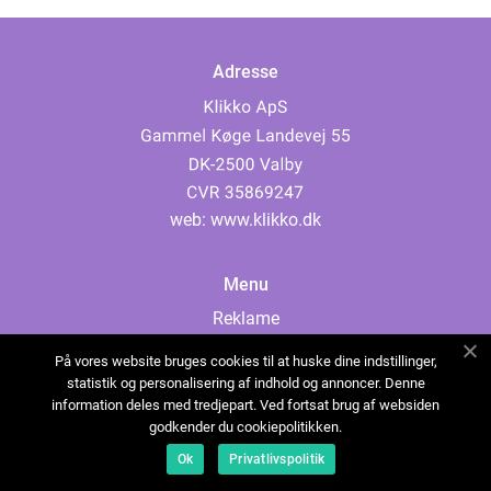
Adresse
web:
www.klikko.dk
Menu
Reklame
Om oss
På vores website bruges cookies til at huske dine indstillinger,
Cookies
statistik og personalisering af indhold og annoncer. Denne
information deles med tredjepart. Ved fortsat brug af websiden
Kontakt Oss
godkender du cookiepolitikken.
Sitemap
Ok
Privatlivspolitik