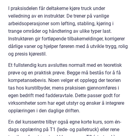
I praksisdelen får deltakerne kjøre truck under
veiledning av en instruktør. De trener på vanlige
arbeidsoperasjoner som løfting, stabling, kjøring i
trange områder og håndtering av ulike typer last.
Instruktøren gir fortløpende tilbakemeldinger, korrigerer
dårlige vaner og hjelper føreren med å utvikle trygg, rolig
og presis kjørestil.
Et fullstendig kurs avsluttes normalt med en teoretisk
prøve og en praktisk prøve. Begge må bestås for å få
kompetansebevis. Noen velger et opplegg der teorien
tas hos kurstilbyder, mens praksisen gjennomføres i
egen bedrift med fadderavtale. Dette passer godt for
virksomheter som har eget utstyr og ønsker å integrere
opplæringen i den daglige driften.
En del kurssentre tilbyr også egne korte kurs, som én-
dags opplæring på T1 (lede- og palletruck) eller rene