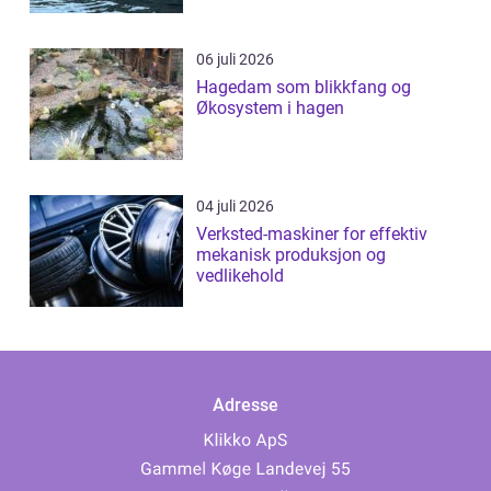
06 juli 2026
Hagedam som blikkfang og
Økosystem i hagen
04 juli 2026
Verksted-maskiner for effektiv
mekanisk produksjon og
vedlikehold
Adresse