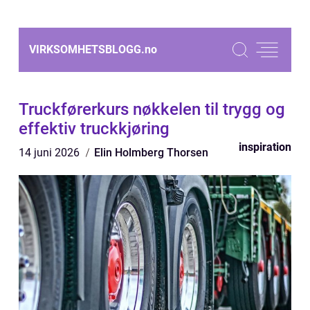
VIRKSOMHETSBLOGG.
no
Truckførerkurs nøkkelen til trygg og
effektiv truckkjøring
inspiration
14 juni 2026
Elin Holmberg Thorsen