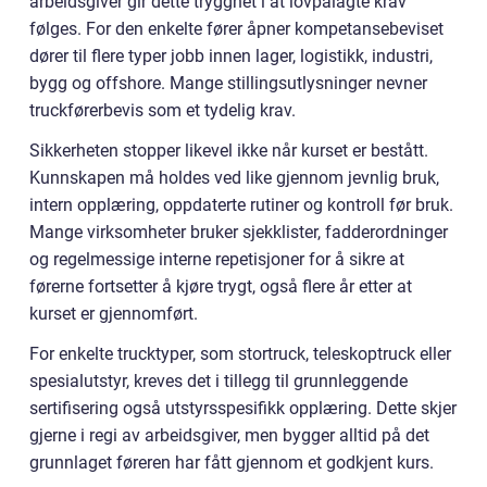
arbeidsgiver gir dette trygghet i at lovpålagte krav
følges. For den enkelte fører åpner kompetansebeviset
dører til flere typer jobb innen lager, logistikk, industri,
bygg og offshore. Mange stillingsutlysninger nevner
truckførerbevis som et tydelig krav.
Sikkerheten stopper likevel ikke når kurset er bestått.
Kunnskapen må holdes ved like gjennom jevnlig bruk,
intern opplæring, oppdaterte rutiner og kontroll før bruk.
Mange virksomheter bruker sjekklister, fadderordninger
og regelmessige interne repetisjoner for å sikre at
førerne fortsetter å kjøre trygt, også flere år etter at
kurset er gjennomført.
For enkelte trucktyper, som stortruck, teleskoptruck eller
spesialutstyr, kreves det i tillegg til grunnleggende
sertifisering også utstyrsspesifikk opplæring. Dette skjer
gjerne i regi av arbeidsgiver, men bygger alltid på det
grunnlaget føreren har fått gjennom et godkjent kurs.