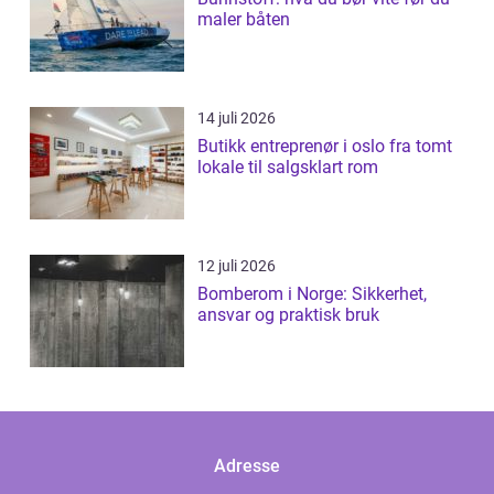
maler båten
14 juli 2026
Butikk entreprenør i oslo fra tomt
lokale til salgsklart rom
12 juli 2026
Bomberom i Norge: Sikkerhet,
ansvar og praktisk bruk
Adresse