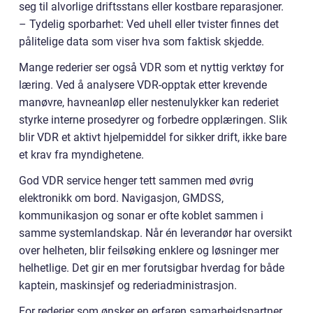
seg til alvorlige driftsstans eller kostbare reparasjoner.
– Tydelig sporbarhet: Ved uhell eller tvister finnes det
pålitelige data som viser hva som faktisk skjedde.
Mange rederier ser også VDR som et nyttig verktøy for
læring. Ved å analysere VDR-opptak etter krevende
manøvre, havneanløp eller nestenulykker kan rederiet
styrke interne prosedyrer og forbedre opplæringen. Slik
blir VDR et aktivt hjelpemiddel for sikker drift, ikke bare
et krav fra myndighetene.
God VDR service henger tett sammen med øvrig
elektronikk om bord. Navigasjon, GMDSS,
kommunikasjon og sonar er ofte koblet sammen i
samme systemlandskap. Når én leverandør har oversikt
over helheten, blir feilsøking enklere og løsninger mer
helhetlige. Det gir en mer forutsigbar hverdag for både
kaptein, maskinsjef og rederiadministrasjon.
For rederier som ønsker en erfaren samarbeidspartner