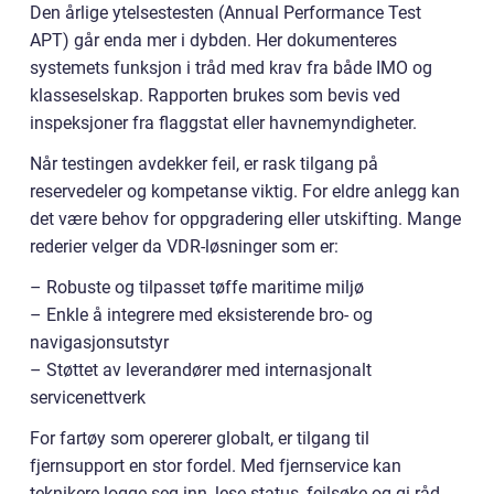
Den årlige ytelsestesten (Annual Performance Test
APT) går enda mer i dybden. Her dokumenteres
systemets funksjon i tråd med krav fra både IMO og
klasseselskap. Rapporten brukes som bevis ved
inspeksjoner fra flaggstat eller havnemyndigheter.
Når testingen avdekker feil, er rask tilgang på
reservedeler og kompetanse viktig. For eldre anlegg kan
det være behov for oppgradering eller utskifting. Mange
rederier velger da VDR-løsninger som er:
– Robuste og tilpasset tøffe maritime miljø
– Enkle å integrere med eksisterende bro- og
navigasjonsutstyr
– Støttet av leverandører med internasjonalt
servicenettverk
For fartøy som opererer globalt, er tilgang til
fjernsupport en stor fordel. Med fjernservice kan
teknikere logge seg inn, lese status, feilsøke og gi råd