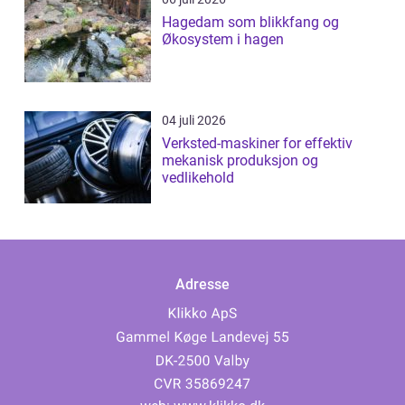
Hagedam som blikkfang og
Økosystem i hagen
04 juli 2026
Verksted-maskiner for effektiv
mekanisk produksjon og
vedlikehold
Adresse