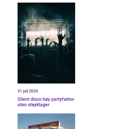
31 juli 2026
Silent disco høy partyfaktor
uten støyklager