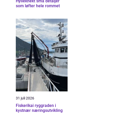
Hylleknekt små detaljer
som løfter hele rommet
31 juli 2026
Fiskerikai ryggraden i
kystnær næringsutvikling