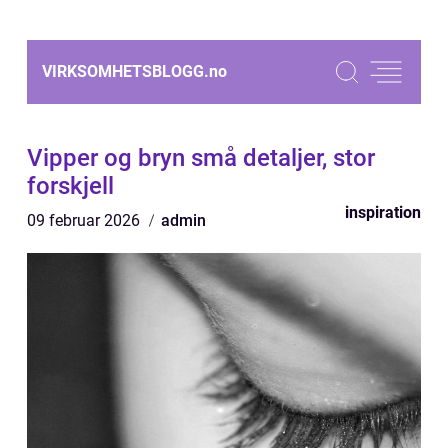
VIRKSOMHETSBLOGG.
no
Vipper og bryn små detaljer, stor
forskjell
inspiration
09 februar 2026
admin