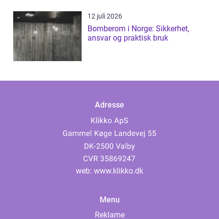
12 juli 2026
Bomberom i Norge: Sikkerhet,
ansvar og praktisk bruk
Adresse
web:
www.klikko.dk
Menu
Reklame