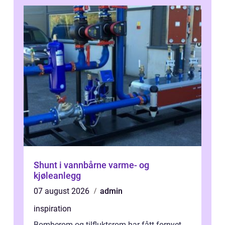
Shunt i vannbårne varme- og
kjøleanlegg
07 august 2026
admin
inspiration
Bomberom og tilfluktsrom har fått fornyet