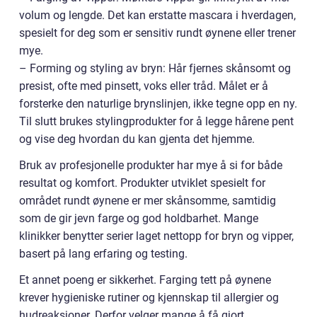
volum og lengde. Det kan erstatte mascara i hverdagen,
spesielt for deg som er sensitiv rundt øynene eller trener
mye.
– Forming og styling av bryn: Hår fjernes skånsomt og
presist, ofte med pinsett, voks eller tråd. Målet er å
forsterke den naturlige brynslinjen, ikke tegne opp en ny.
Til slutt brukes stylingprodukter for å legge hårene pent
og vise deg hvordan du kan gjenta det hjemme.
Bruk av profesjonelle produkter har mye å si for både
resultat og komfort. Produkter utviklet spesielt for
området rundt øynene er mer skånsomme, samtidig
som de gir jevn farge og god holdbarhet. Mange
klinikker benytter serier laget nettopp for bryn og vipper,
basert på lang erfaring og testing.
Et annet poeng er sikkerhet. Farging tett på øynene
krever hygieniske rutiner og kjennskap til allergier og
hudreaksjoner. Derfor velger mange å få gjort